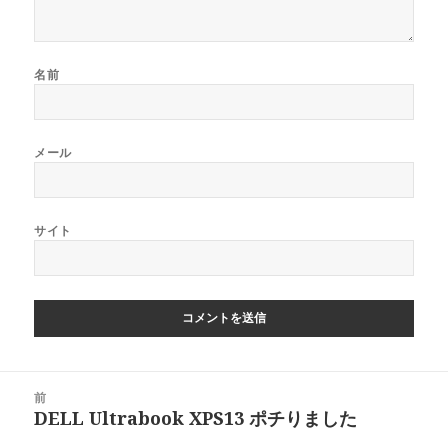
名前
メール
サイト
投
前
稿
DELL Ultrabook XPS13 ポチりました
前
ナ
の