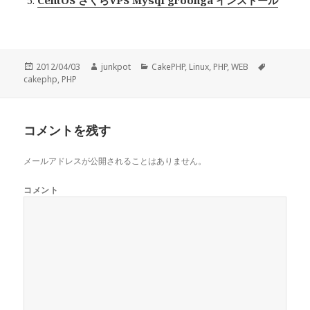
CentOS さくらVPS Mysql groonga インストール
投
2012/04/03
作
junkpot
カ
CakePHP
,
Linux
,
PHP
,
WEB
タ
cakephp
稿
,
PHP
成
テ
グ
日:
者
ゴ
リ
ー
コメントを残す
メールアドレスが公開されることはありません。
コメント