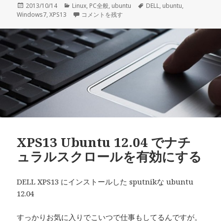
投
2013/10/14
カ
Linux
,
PC全般
,
ubuntu
タ
DELL
,
ubuntu
,
Windows7
稿
,
XPS13
テ
ubuntu12.04をインストール済みのPCにWindo
コメントを残す
グ
日:
ゴ
リ
ー
XPS13 Ubuntu 12.04 でナチ
ュラルスクロールを有効にする
DELL XPS13 にインストールした sputnikな ubuntu
12.04
すっかりお気に入りでこいつで仕事もしてるんですが。