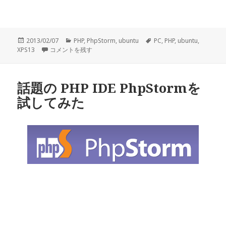
投
2013/02/07
カ
PHP
,
PhpStorm
,
ubuntu
タ
PC
,
PHP
,
ubuntu
,
XPS13
稿
PhpStorm でフォントのアンチエイリアスを有効にする に
コメントを残す
テ
グ
日:
ゴ
リ
ー
話題の PHP IDE PhpStormを
試してみた