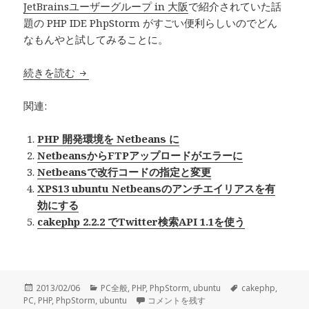
JetBrainsユーザーグループ in 大阪
で紹介されていた話
題の PHP IDE PhpStorm がすごい便利らしいのでどん
なもんやと試してみることに。
続きを読む
話題の PHP IDE PhpStormを試してみた
関連:
PHP 開発環境を Netbeans に
NetbeansからFTPアップロードがエラーに
Netbeansで改行コードの指定と変更
XPS13 ubuntu Netbeansのアンチエイリアスを有
効にする
cakephp 2.2.2 でTwitter検索API 1.1を使う
投
2013/02/06
カ
PC全般
,
PHP
,
PhpStorm
,
ubuntu
タ
cakephp
,
PC
,
稿
PHP
,
PhpStorm
,
ubuntu
テ
話題の PHP IDE PhpStormを試してみた に
コメントを残す
グ