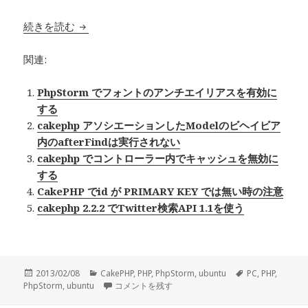
続きを読む
PhpStorm cakephp で Viewファイル編集で
関連:
PhpStorm でフォントのアンチエイリアスを有効に
する
cakephp アソシエーションしたModelのビヘイビア
内のafterFindは実行されない
cakephp でコントローラー内でキャッシュを無効に
する
CakePHP でid が PRIMARY KEY では無い時の注意
cakephp 2.2.2 でTwitter検索API 1.1を使う
投
2013/02/08
カ
CakePHP
,
PHP
,
PhpStorm
,
ubuntu
タ
PC
,
PHP
,
PhpStorm
稿
,
ubuntu
テ
PhpStorm cakephp で Viewファイル編集で補完
コメントを残す
グ
日:
ゴ