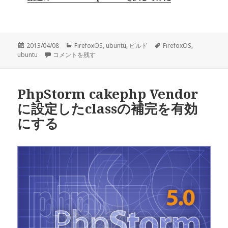
投
2013/04/08
カ
FirefoxOS
,
ubuntu
,
ビルド
タ
FirefoxOS
,
ubuntu
稿
Firefox OS の日本語化と日本語入力 に
コメントを残す
テ
グ
日:
ゴ
リ
ー
PhpStorm cakephp Vendor
に設定したclassの補完を有効
にする