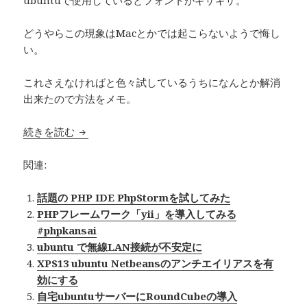
ubuntuで使用しているとフォントがギザギザ。
どうやらこの現象はMacとかでは起こらないようで悔し
い。
これさえなければと色々試しているうちになんとか解消
出来たので方法をメモ。
続きを読む
PhpStorm でフォントのアンチエイリアスを有
関連:
話題の PHP IDE PhpStormを試してみた
PHPフレームワーク「yii」を導入してみる
#phpkansai
ubuntu で無線LAN接続が不安定に
XPS13 ubuntu Netbeansのアンチエイリアスを有
効にする
自宅ubuntuサーバーにRoundCubeの導入