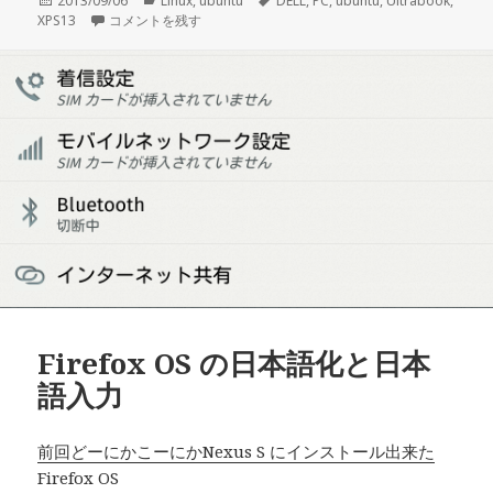
投
2013/09/06
カ
Linux
,
ubuntu
タ
DELL
,
PC
,
ubuntu
,
Ultrabook
,
XPS13
稿
XPS13 Ubuntu 12.04 でナチュラルスクロールを有効にする に
コメントを残す
テ
グ
日:
ゴ
リ
ー
Firefox OS の日本語化と日本
語入力
前回どーにかこーにかNexus S にインストール出来た
Firefox OS