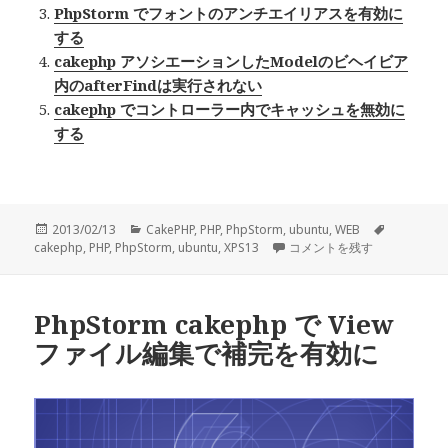
PhpStorm でフォントのアンチエイリアスを有効に
する
cakephp アソシエーションしたModelのビヘイビア
内のafterFindは実行されない
cakephp でコントローラー内でキャッシュを無効に
する
投
2013/02/13
カ
CakePHP
,
PHP
,
PhpStorm
,
ubuntu
,
WEB
タ
cakephp
稿
,
PHP
,
PhpStorm
テ
,
ubuntu
,
XPS13
PhpStorm cakephp Cont
コメントを残す
グ
日:
ゴ
リ
ー
PhpStorm cakephp で View
ファイル編集で補完を有効に