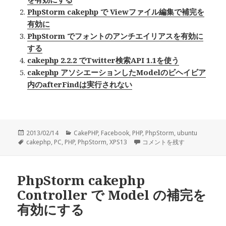
PhpStorm cakephp で Viewファイル編集で補完を
有効に
PhpStorm でフォントのアンチエイリアスを有効に
する
cakephp 2.2.2 でTwitter検索API 1.1を使う
cakephp アソシエーションしたModelのビヘイビア
内のafterFindは実行されない
投
2013/02/14
カ
CakePHP
,
Facebook
,
PHP
,
PhpStorm
,
ubuntu
稿
タ
cakephp
,
PC
,
PHP
テ
,
PhpStorm
,
XPS13
PhpStorm cakephp Ve
コメントを残す
日:
グ
ゴ
リ
ー
PhpStorm cakephp
Controller で Model の補完を
有効にする