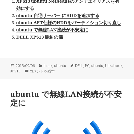
XPS13 ubuntu Netbeansのアンチエイリアスを有
効にする
ubuntu 自宅サーバー にHDDを追加する
ubuntu AFT仕様のHDDをパーティション切り直し
ubuntu で無線LAN接続が不安定に
DELL XPS13 開封の儀
投
2013/09/06
カ
Linux
,
ubuntu
タ
DELL
,
PC
,
ubuntu
,
Ultrabook
,
XPS13
稿
XPS13 Ubuntu 12.04 でナチュラルスクロールを有効にする に
コメントを残す
テ
グ
日:
ゴ
リ
ー
ubuntu で無線LAN接続が不安
定に