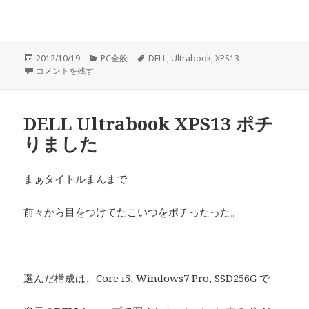
投
2012/10/19
カ
PC全般
タ
DELL
,
Ultrabook
,
XPS13
稿
DELL XPS13 開封の儀 に
コメントを残す
テ
グ
日:
ゴ
リ
ー
DELL Ultrabook XPS13 ポチ
りました
まぁタイトルまんまで
前々から目をつけてた
こいつ
をポチったった。
選んだ構成は、Core i5, Windows7 Pro, SSD256G で