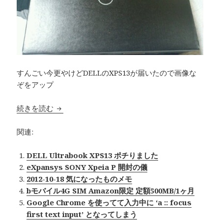
すんごい今更やけどDELLのXPS13が届いたので画像な
ぞをアップ
続きを読む
DELL XPS13 開封の儀
関連:
DELL Ultrabook XPS13 ポチりました
eXpansys SONY Xpeia P 開封の儀
2012-10-18 気になったものメモ
bモバイル4G SIM Amazon限定 定額500MB/1ヶ月
Google Chrome を使ってて入力中に ‘a :: focus
first text input’ となってしまう