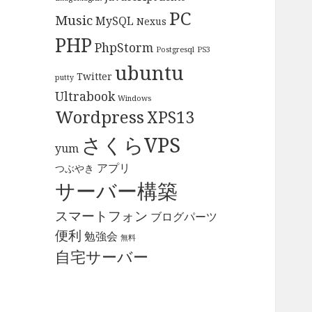
PC
Music
MySQL
Nexus
PHP
PhpStorm
Postgresql
PS3
ubuntu
Twitter
putty
Ultrabook
Windows
Wordpress
XPS13
さくらVPS
yum
アプリ
つぶやき
サーバー構築
スマートフォン
ブログパーツ
便利
勉強会
無料
自宅サーバー