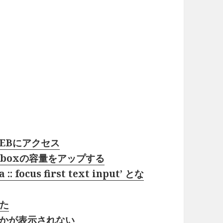
ger.comのポップアップが勝手に出る
WEBにアクセス
opboxの容量をアップする
focus first text input’ とな
いた
とかが表示されない