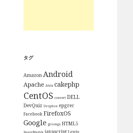
タグ
Android
Amazon
cakephp
Apache
Atrix
CentOS
DELL
convert
DevQuiz
epgrec
Dropbox
FirefoxOS
Facebook
Google
HTML5
groonga
javascript
Lento
ImageMagick