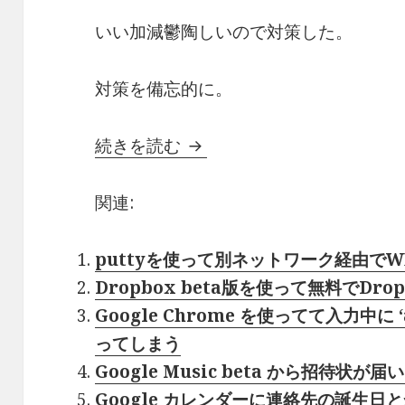
いい加減鬱陶しいので対策した。
対策を備忘的に。
続きを読む
http://ad.yieldmana
関連:
puttyを使って別ネットワーク経由で
Dropbox beta版を使って無料でDr
Google Chrome を使ってて入力中に ‘a :: 
ってしまう
Google Music beta から招待状が届
Google カレンダーに連絡先の誕生日