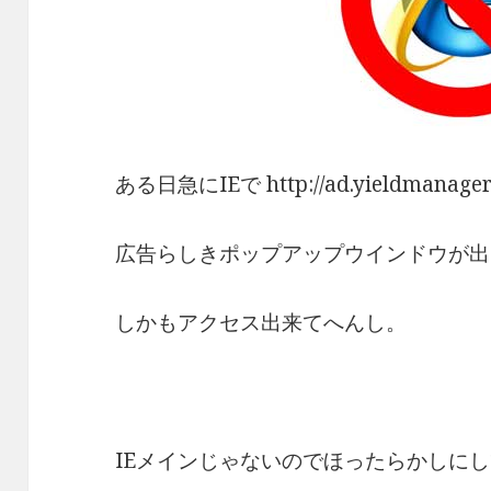
ある日急にIEで http://ad.yieldmanager
広告らしきポップアップウインドウが出
しかもアクセス出来てへんし。
IEメインじゃないのでほったらかしに