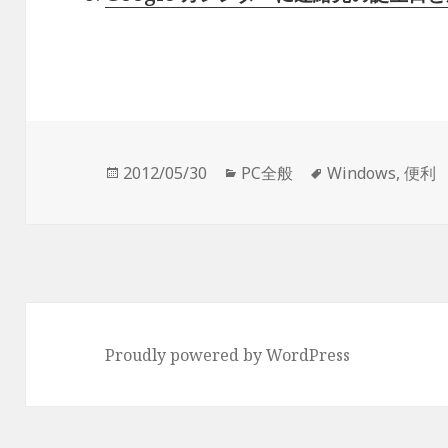
投
2012/05/30
カ
PC全般
タ
Windows
,
便利
稿
テ
グ
日:
ゴ
リ
ー
Proudly powered by WordPress