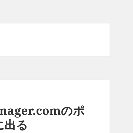
manager.comのポ
に出る