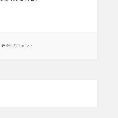
http://ad.yieldmanager.comのポップアップが勝手に出る 
4件のコメント