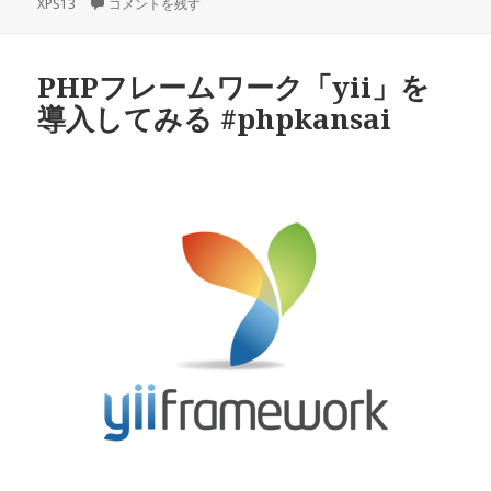
XPS13
稿
ubuntu で無線LAN接続が不安定に に
コメントを残す
テ
グ
日:
ゴ
リ
ー
PHPフレームワーク「yii」を
導入してみる #phpkansai