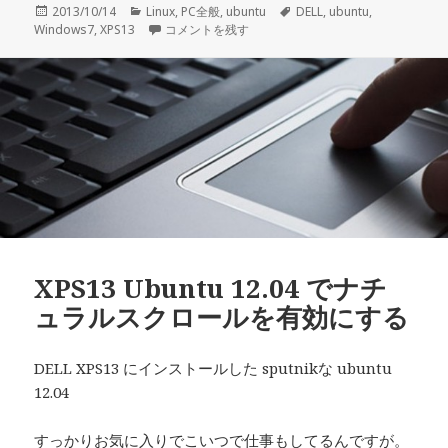
投
2013/10/14
カ
Linux
,
PC全般
,
ubuntu
タ
DELL
,
ubuntu
,
Windows7
稿
,
XPS13
テ
ubuntu12.04をインストール済みのPCにWindo
コメントを残す
グ
日:
ゴ
リ
ー
XPS13 Ubuntu 12.04 でナチ
ュラルスクロールを有効にする
DELL XPS13 にインストールした sputnikな ubuntu
12.04
すっかりお気に入りでこいつで仕事もしてるんですが。