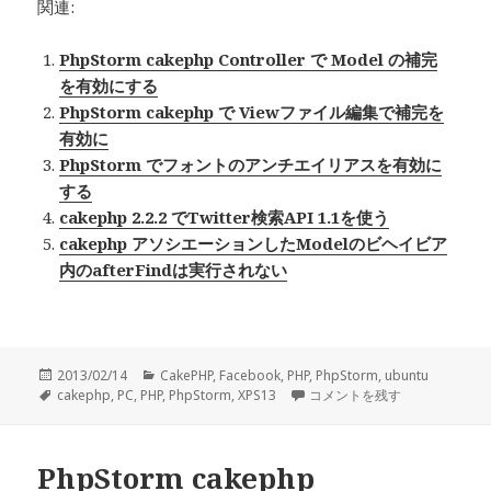
関連:
PhpStorm cakephp Controller で Model の補完
を有効にする
PhpStorm cakephp で Viewファイル編集で補完を
有効に
PhpStorm でフォントのアンチエイリアスを有効に
する
cakephp 2.2.2 でTwitter検索API 1.1を使う
cakephp アソシエーションしたModelのビヘイビア
内のafterFindは実行されない
投
2013/02/14
カ
CakePHP
,
Facebook
,
PHP
,
PhpStorm
,
ubuntu
稿
タ
cakephp
,
PC
,
PHP
テ
,
PhpStorm
,
XPS13
PhpStorm cakephp Ve
コメントを残す
日:
グ
ゴ
リ
ー
PhpStorm cakephp