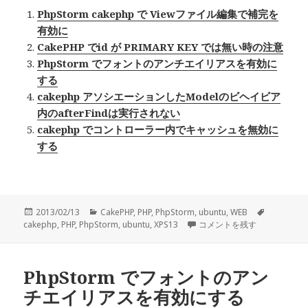
PhpStorm cakephp で Viewファイル編集で補完を
有効に
CakePHP でid が PRIMARY KEY では無い時の注意
PhpStorm でフォントのアンチエイリアスを有効に
する
cakephp アソシエーションしたModelのビヘイビア
内のafterFindは実行されない
cakephp でコントローラー内でキャッシュを無効に
する
投
2013/02/13
カ
CakePHP
,
PHP
,
PhpStorm
,
ubuntu
,
WEB
タ
cakephp
稿
,
PHP
,
PhpStorm
テ
,
ubuntu
,
XPS13
PhpStorm cakephp Cont
コメントを残す
グ
日:
ゴ
リ
ー
PhpStorm でフォントのアン
チエイリアスを有効にする