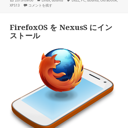
投
2013/09/06
カ
Linux
,
ubuntu
タ
DELL
,
PC
,
ubuntu
,
Ultrabook
,
XPS13
稿
XPS13 Ubuntu 12.04 でナチュラルスクロールを有効にする に
コメントを残す
テ
グ
日:
ゴ
リ
ー
FirefoxOS を NexusS にイン
ストール