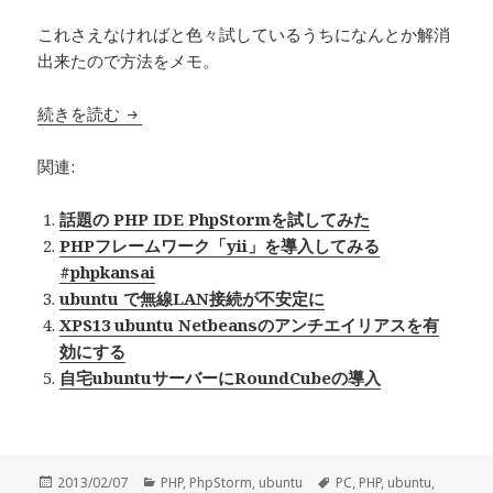
これさえなければと色々試しているうちになんとか解消
出来たので方法をメモ。
続きを読む
PhpStorm でフォントのアンチエイリアスを有
関連:
話題の PHP IDE PhpStormを試してみた
PHPフレームワーク「yii」を導入してみる
#phpkansai
ubuntu で無線LAN接続が不安定に
XPS13 ubuntu Netbeansのアンチエイリアスを有
効にする
自宅ubuntuサーバーにRoundCubeの導入
投
2013/02/07
カ
PHP
,
PhpStorm
,
ubuntu
タ
PC
,
PHP
,
ubuntu
,