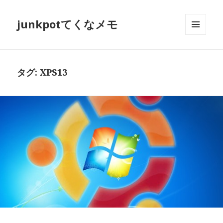
junkpotてくなメモ
メニュ
ーとウ
ィジェ
ット
タグ:
XPS13