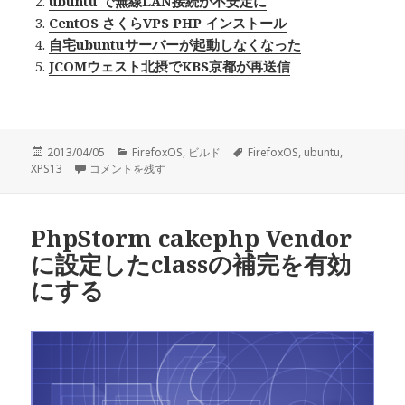
ubuntu で無線LAN接続が不安定に
CentOS さくらVPS PHP インストール
自宅ubuntuサーバーが起動しなくなった
JCOMウェスト北摂でKBS京都が再送信
投
2013/04/05
カ
FirefoxOS
,
ビルド
タ
FirefoxOS
,
ubuntu
,
XPS13
稿
FirefoxOS を NexusS にインストール に
コメントを残す
テ
グ
日:
ゴ
リ
ー
PhpStorm cakephp Vendor
に設定したclassの補完を有効
にする