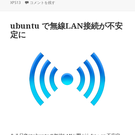
XPS13
稿
PhpStorm でフォントのアンチエイリアスを有効にする に
コメントを残す
テ
グ
日:
ゴ
リ
ー
ubuntu で無線LAN接続が不安
定に