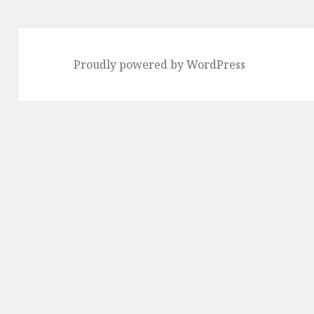
シ
ョ
ン
Proudly powered by WordPress