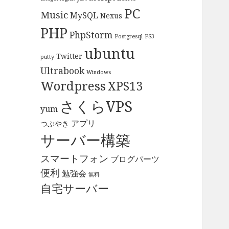
PC
Music
MySQL
Nexus
PHP
PhpStorm
Postgresql
PS3
ubuntu
Twitter
putty
Ultrabook
Windows
Wordpress
XPS13
さくらVPS
yum
アプリ
つぶやき
サーバー構築
スマートフォン
ブログパーツ
便利
勉強会
無料
自宅サーバー