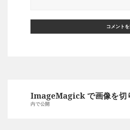
投
稿
ImageMagick で画像を
ナ
内で公開
ビ
ゲ
ー