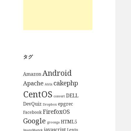
タグ
Android
Amazon
cakephp
Apache
Atrix
CentOS
DELL
convert
DevQuiz
epgrec
Dropbox
FirefoxOS
Facebook
Google
HTML5
groonga
javascript
Lento
ImageMagick