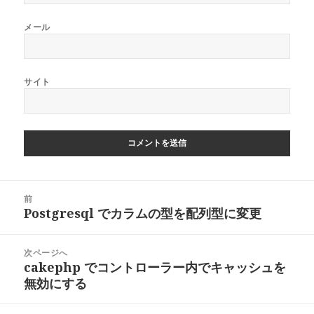
メール
サイト
投
前
稿
Postgresql でカラムの型を配列型に変更
前
ナ
の
ビ
投
次ページへ
ゲ
稿:
cakephp でコントローラー内でキャッシュを
次
ー
無効にする
の
シ
投
ョ