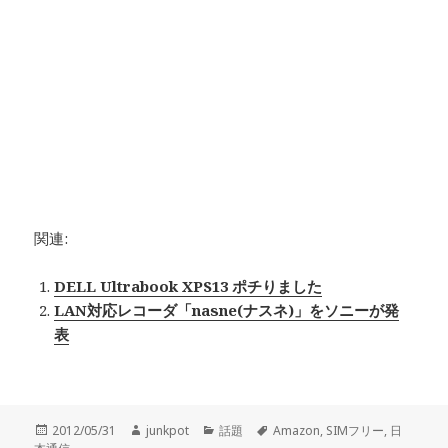
関連:
DELL Ultrabook XPS13 ポチりました
LAN対応レコーダ「nasne(ナスネ)」をソニーが発
表
投
2012/05/31
作
junkpot
カ
話題
タ
Amazon
,
SIMフリー
,
日