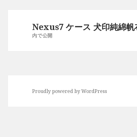
投
稿
Nexus7 ケース 犬印純綿帆
ナ
内で公開
ビ
ゲ
ー
シ
ョ
ン
Proudly powered by WordPress