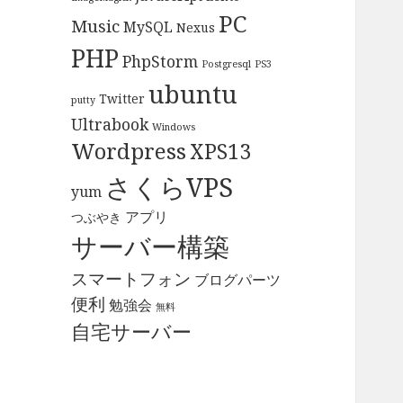
PC
Music
MySQL
Nexus
PHP
PhpStorm
Postgresql
PS3
ubuntu
Twitter
putty
Ultrabook
Windows
Wordpress
XPS13
さくらVPS
yum
アプリ
つぶやき
サーバー構築
スマートフォン
ブログパーツ
便利
勉強会
無料
自宅サーバー