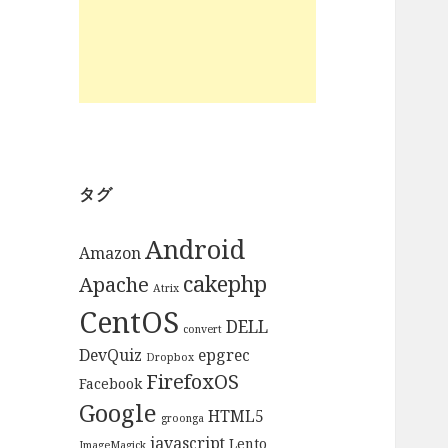
タグ
Android
Amazon
cakephp
Apache
Atrix
CentOS
DELL
convert
DevQuiz
epgrec
Dropbox
FirefoxOS
Facebook
Google
HTML5
groonga
javascript
Lento
ImageMagick