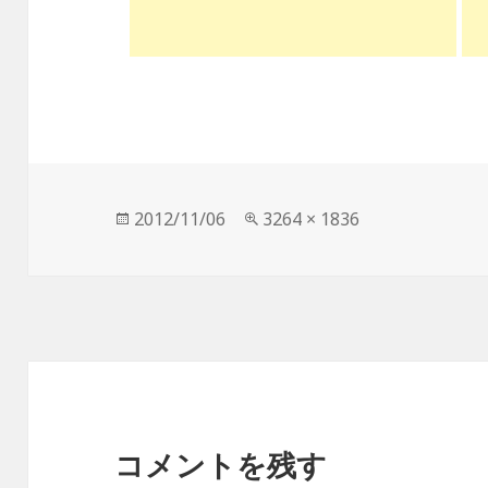
投
2012/11/06
フ
3264 × 1836
稿
ル
日:
サ
イ
ズ
コメントを残す