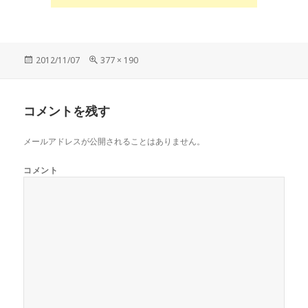
投
2012/11/07
フ
377 × 190
稿
ル
日:
サ
イ
コメントを残す
ズ
メールアドレスが公開されることはありません。
コメント