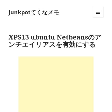
junkpotてくなメモ
メニュ
ーとウ
ィジェ
ット
XPS13 ubuntu Netbeansのア
ンチエイリアスを有効にする