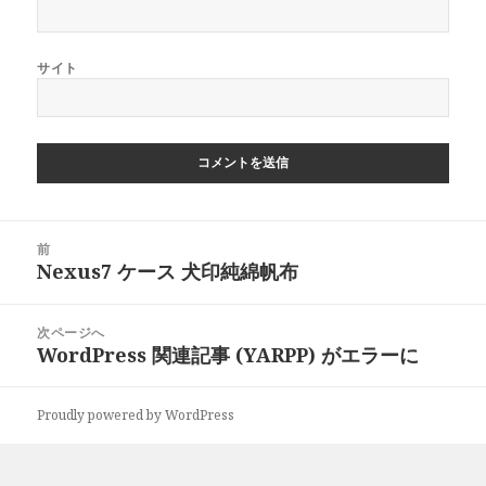
サイト
投
前
稿
Nexus7 ケース 犬印純綿帆布
前
ナ
の
ビ
投
次ページへ
ゲ
稿:
WordPress 関連記事 (YARPP) がエラーに
次
ー
の
シ
投
ョ
Proudly powered by WordPress
稿:
ン