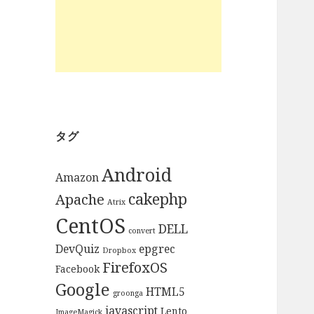
タグ
Android
Amazon
cakephp
Apache
Atrix
CentOS
DELL
convert
DevQuiz
epgrec
Dropbox
FirefoxOS
Facebook
Google
HTML5
groonga
javascript
Lento
ImageMagick