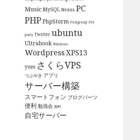
PC
Music
MySQL
Nexus
PHP
PhpStorm
Postgresql
PS3
ubuntu
Twitter
putty
Ultrabook
Windows
Wordpress
XPS13
さくらVPS
yum
アプリ
つぶやき
サーバー構築
スマートフォン
ブログパーツ
便利
勉強会
無料
自宅サーバー