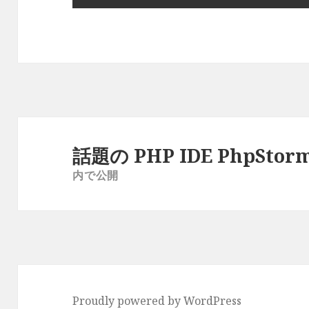
投
稿
話題の PHP IDE PhpSt
ナ
内で公開
ビ
ゲ
ー
シ
ョ
ン
Proudly powered by WordPress