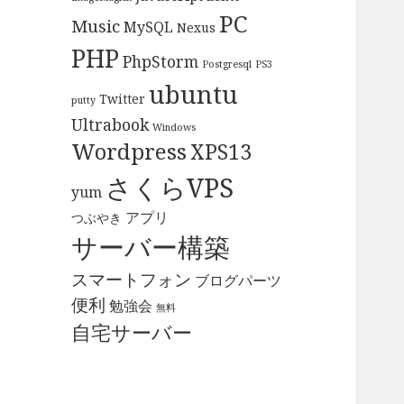
PC
Music
MySQL
Nexus
PHP
PhpStorm
Postgresql
PS3
ubuntu
Twitter
putty
Ultrabook
Windows
Wordpress
XPS13
さくらVPS
yum
アプリ
つぶやき
サーバー構築
スマートフォン
ブログパーツ
便利
勉強会
無料
自宅サーバー