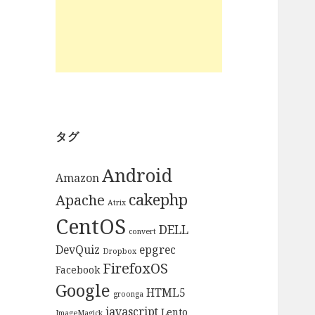
タグ
Android
Amazon
cakephp
Apache
Atrix
CentOS
DELL
convert
DevQuiz
epgrec
Dropbox
FirefoxOS
Facebook
Google
HTML5
groonga
javascript
Lento
ImageMagick