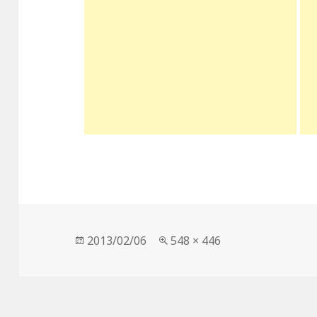
投
2013/02/06
フ
548 × 446
稿
ル
日:
サ
イ
ズ