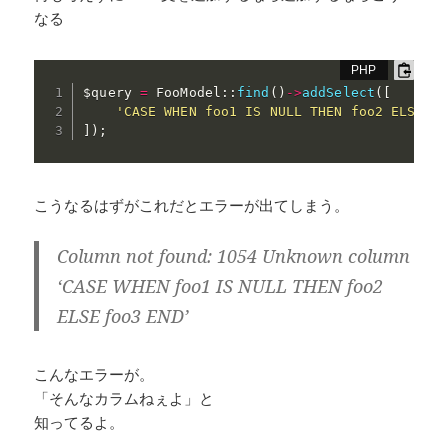
なる
$query
=
 FooModel
:
:
find
(
)
-
>
addSelect
(
[
'CASE WHEN foo1 IS NULL THEN foo2 ELSE fo
]
)
;
こうなるはずがこれだとエラーが出てしまう。
Column not found: 1054 Unknown column
‘CASE WHEN foo1 IS NULL THEN foo2
ELSE foo3 END’
こんなエラーが。
「そんなカラムねぇよ」と
知ってるよ。