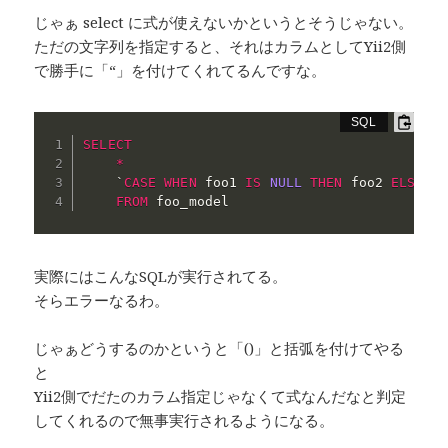
じゃぁ select に式が使えないかというとそうじゃない。
ただの文字列を指定すると、それはカラムとしてYii2側
で勝手に「“」を付けてくれてるんですな。
SELECT
*
`
CASE
WHEN
 foo1 
IS
NULL
THEN
 foo2 
ELSE
 fo
FROM
 foo_model
実際にはこんなSQLが実行されてる。
そらエラーなるわ。
じゃぁどうするのかというと「()」と括弧を付けてやる
と
Yii2側でだたのカラム指定じゃなくて式なんだなと判定
してくれるので無事実行されるようになる。