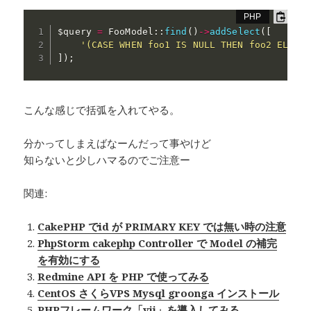
$query
=
 FooModel
:
:
find
(
)
-
>
addSelect
(
[
'(CASE WHEN foo1 IS NULL THEN foo2 ELSE f
]
)
;
こんな感じで括弧を入れてやる。
分かってしまえばなーんだって事やけど
知らないと少しハマるのでご注意ー
関連:
CakePHP でid が PRIMARY KEY では無い時の注意
PhpStorm cakephp Controller で Model の補完
を有効にする
Redmine API を PHP で使ってみる
CentOS さくらVPS Mysql groonga インストール
PHPフレームワーク「yii」を導入してみる