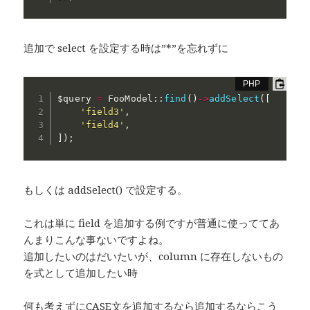
追加で select を設定する時は”*”を忘れずに
$query
=
 FooModel
:
:
find
(
)
-
>
addSelect
(
[
'field3'
,
'field4'
,
]
)
;
もしくは addSelect() で設定する。
これは単に field を追加する例ですが普通に使っててあ
んまりこんな事ないですよね。
追加したいのはだいたいが、column に存在しないもの
を式として追加したい時
何も考えずにCASE文を追加するなら追加するならこう