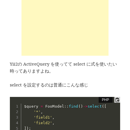
Yii2の ActiveQuery を使ってて select に式を使いたい
時ってありますよね。
select を設定するのは普通にこんな感じ
$query
=
 FooModel
:
:
find
(
)
-
>
select
(
[
'*'
,
'field1'
,
'field2'
,
]
)
;