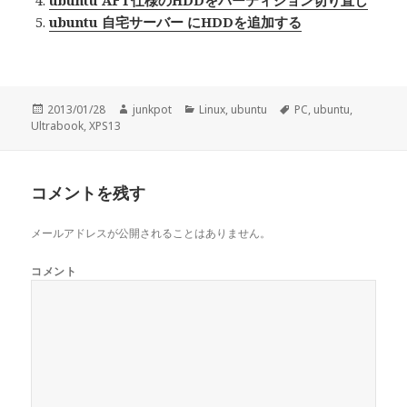
ubuntu AFT仕様のHDDをパーティション切り直し
ubuntu 自宅サーバー にHDDを追加する
投
2013/01/28
作
junkpot
カ
Linux
,
ubuntu
タ
PC
,
ubuntu
,
Ultrabook
稿
,
XPS13
成
テ
グ
日:
者
ゴ
リ
ー
コメントを残す
メールアドレスが公開されることはありません。
コメント