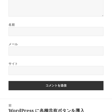
名前
メール
サイト
投
前
稿
WordPress に各種共有ボタンを導入
前