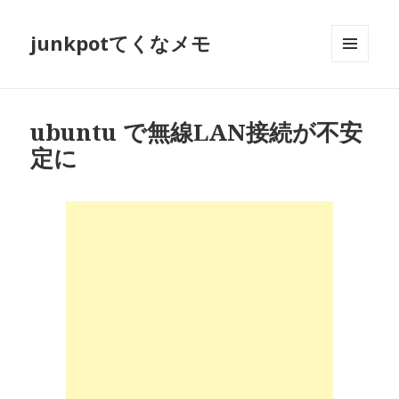
junkpotてくなメモ
メニュ
ーとウ
ィジェ
ット
ubuntu で無線LAN接続が不安
定に